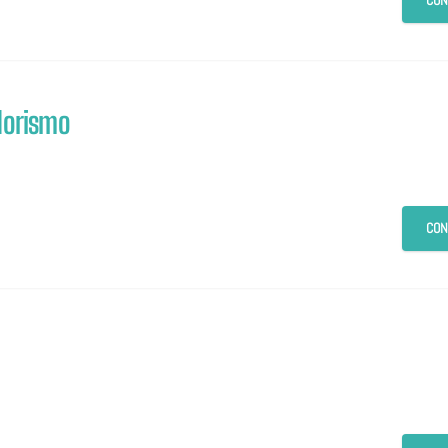
CON
orismo
CON