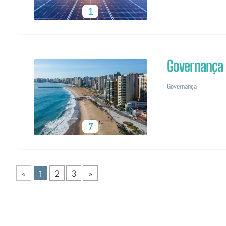
1
Governança
Governança
7
«
2
3
»
1