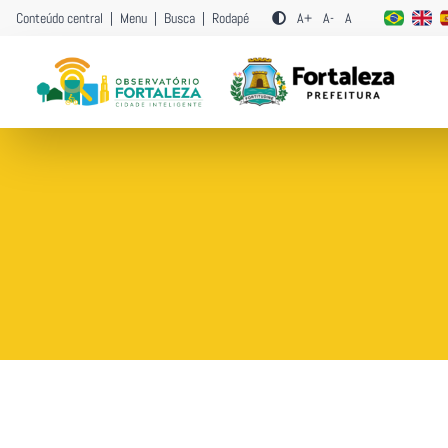
Conteúdo central
|
Menu
|
Busca
|
Rodapé
A+
A-
A