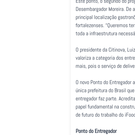
Este ponto, o segundo do proj
Desembargador Moreira. De ac
principal localização gastron
fortalezenses. “Queremos ter 
toda a infraestrutura necessá
O presidente da Citinova, Lui
valoriza a categoria dos ent
mais, pois o serviço de deliv
O novo Ponto do Entregador a
única prefeitura do Brasil qu
entregador faz parte. Acredi
papel fundamental na constru
de futuro do trabalho do iFoo
Ponto do Entregador