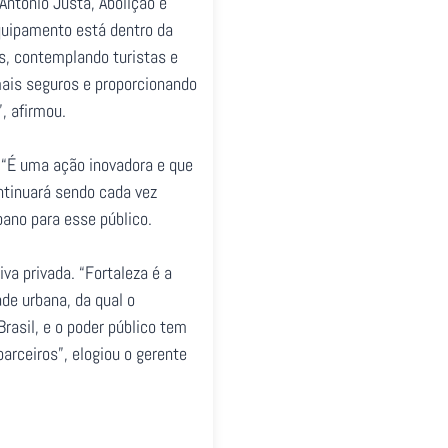
 Antônio Justa, Abolição e
quipamento está dentro da
is, contemplando turistas e
mais seguros e proporcionando
, afirmou.
. “É uma ação inovadora e que
ntinuará sendo cada vez
bano para esse público.
va privada. “Fortaleza é a
de urbana, da qual o
rasil, e o poder público tem
rceiros”, elogiou o gerente