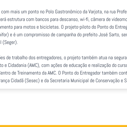
á com mais um ponto no Polo Gastronômico da Varjota, na rua Prof
terá estrutura com bancos para descanso, wi-fi, câmera de video
ento para motos e bicicletas. O projeto-piloto do Ponto do Entrega
bifor) e é um compromisso de campanha do prefeito José Sarto, se
l (Seger).
es de trabalho dos entregadores, o projeto também atua na segura
ito e Cidadania (AMC), com ações de educação e realização do cur
 Centro de Treinamento da AMC. O Ponto do Entregador também cont
rança Cidadã (Sesec) e da Secretaria Municipal de Conservação e S