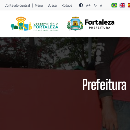
Conteúdo central
|
Menu
|
Busca
|
Rodapé
A+
A-
A
Prefeitura