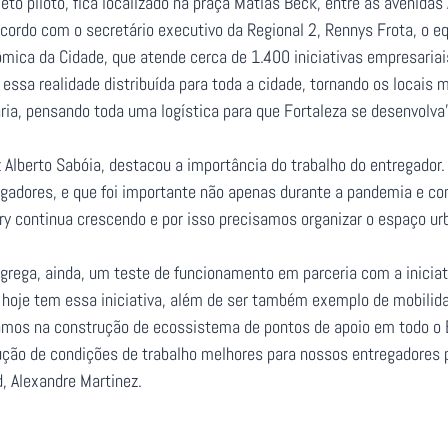
eto piloto, fica localizado na praça Matias Beck, entre as avenidas
ordo com o secretário executivo da Regional 2, Rennys Frota, o e
ômica da Cidade, que atende cerca de 1.400 iniciativas empresaria
essa realidade distribuída para toda a cidade, tornando os locais 
ria, pensando toda uma logística para que Fortaleza se desenvolva”
z Alberto Sabóia, destacou a importância do trabalho do entregador
regadores, e que foi importante não apenas durante a pandemia e co
ery continua crescendo e por isso precisamos organizar o espaço ur
grega, ainda, um teste de funcionamento em parceria com a iniciati
e hoje tem essa iniciativa, além de ser também exemplo de mobilida
tamos na construção de ecossistema de pontos de apoio em todo o B
ção de condições de trabalho melhores para nossos entregadores pa
d, Alexandre Martinez.