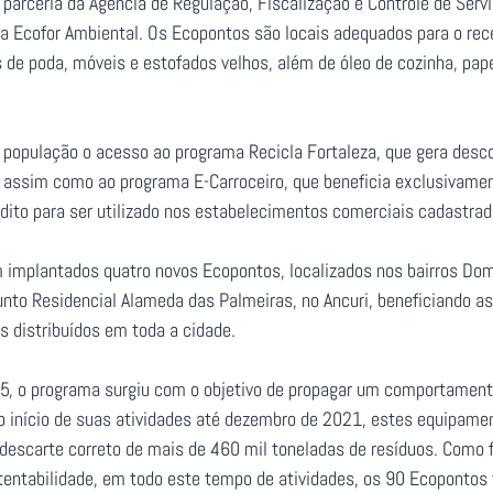
 parceria da Agência de Regulação, Fiscalização e Controle de Ser
da Ecofor Ambiental. Os Ecopontos são locais adequados para o r
 de poda, móveis e estofados velhos, além de óleo de cozinha, papel
opulação o acesso ao programa Recicla Fortaleza, que gera desco
s, assim como ao programa E-Carroceiro, que beneficia exclusivamen
édito para ser utilizado nos estabelecimentos comerciais cadastrad
implantados quatro novos Ecopontos, localizados nos bairros Dom
nto Residencial Alameda das Palmeiras, no Ancuri, beneficiando as
s distribuídos em toda a cidade.
5, o programa surgiu com o objetivo de propagar um comportament
o início de suas atividades até dezembro de 2021, estes equipamen
 descarte correto de mais de 460 mil toneladas de resíduos. Como 
entabilidade, em todo este tempo de atividades, os 90 Ecopontos