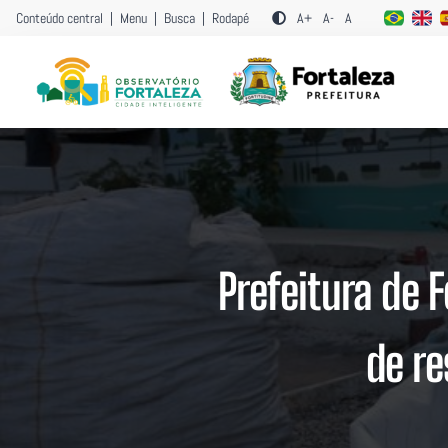
Conteúdo central
|
Menu
|
Busca
|
Rodapé
A+
A-
A
Prefeitura de 
de r