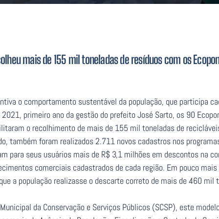
ecolheu mais de 155 mil toneladas de resíduos com os Ecopo
centiva o comportamento sustentável da população, que participa c
 2021, primeiro ano da gestão do prefeito José Sarto, os 90 Ecopo
litaram o recolhimento de mais de 155 mil toneladas de recicláveis
do, também foram realizados 2.711 novos cadastros nos programas 
aram para seus usuários mais de R$ 3,1 milhões em descontos na con
ecimentos comerciais cadastrados de cada região. Em pouco mais d
que a população realizasse o descarte correto de mais de 460 mil 
 Municipal da Conservação e Serviços Públicos (SCSP), este modelo