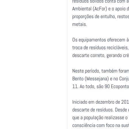
resíduos sólidos conta com a
Ambiental (AcFor) e o apoio 
proporções de entulho, restos
metais.
Os equipamentos oferecem à p
troca de resíduos reciclávei
descarte correto, gerando cr
Neste período, também foram 
Bento (Messejana) e no Conju
11. Ao todo, são 90 Ecoponto
Iniciado em dezembro de 201
descarte de resíduos. Desde 
que a população realizasse o
consciência com foco na sust