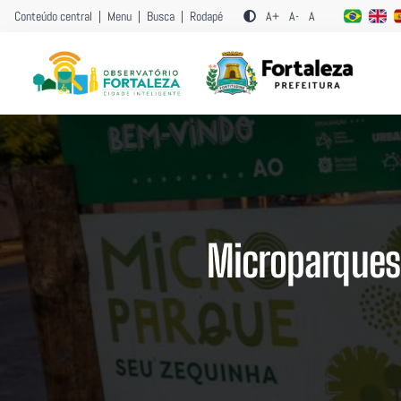
Conteúdo central
|
Menu
|
Busca
|
Rodapé
A+
A-
A
Microparques: