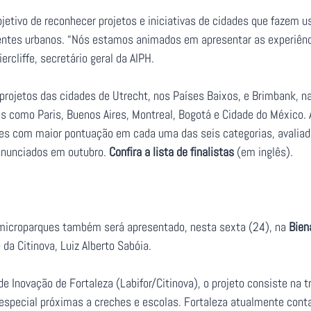
jetivo de reconhecer projetos e iniciativas de cidades que fazem u
entes urbanos. “Nós estamos animados em apresentar as experiênc
rcliffe, secretário geral da AIPH.
rojetos das cidades de Utrecht, nos Países Baixos, e Brimbank, na
 como Paris, Buenos Aires, Montreal, Bogotá e Cidade do México. A 
es com maior pontuação em cada uma das seis categorias, avaliada
 anunciados em outubro.
Confira a lista de finalistas
(em inglês).
 microparques também será apresentado, nesta sexta (24), na
Bien
da Citinova, Luiz Alberto Sabóia.
e Inovação de Fortaleza (Labifor/Citinova), o projeto consiste na 
especial próximas a creches e escolas. Fortaleza atualmente cont